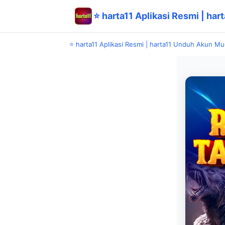
⭐ harta11 Aplikasi Resmi | ha
⭐ harta11 Aplikasi Resmi | harta11 Unduh Akun M