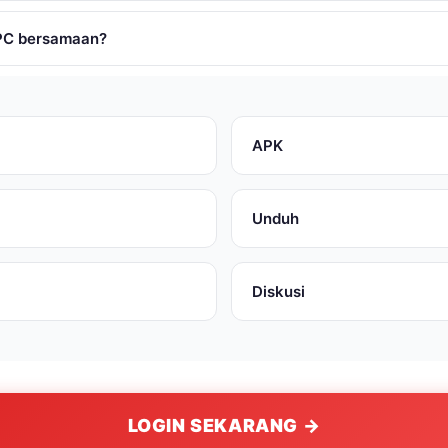
 PC bersamaan?
APK
Unduh
Diskusi
LOGIN SEKARANG →