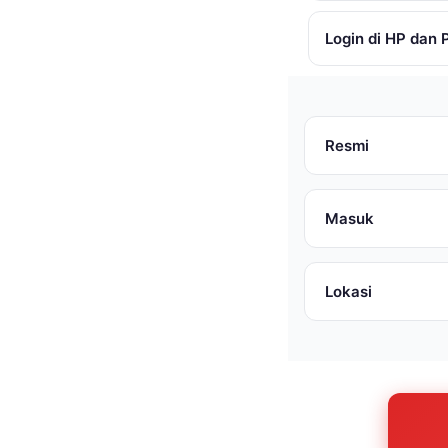
Login di HP dan
Resmi
Masuk
Lokasi