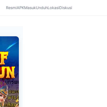
Resmi
APK
Masuk
Unduh
Lokasi
Diskusi