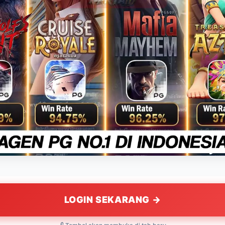
LOGIN SEKARANG →