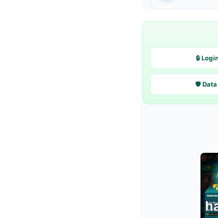
🔒 Log
🛡️ Dat