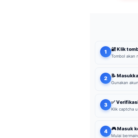
🔐 Klik tom
1
Tombol akan m
📝 Masukk
2
Gunakan akun 
✅ Verifikas
3
Klik captcha 
🎮 Masuk k
4
Mulai bermai