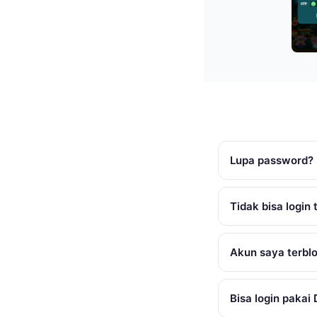
Lupa password? 
Tidak bisa login 
Akun saya terblo
Bisa login paka