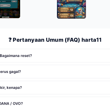
❓ Pertanyaan Umum (FAQ) harta11
Bagaimana reset?
terus gagal?
kir, kenapa?
i DANA / OVO?