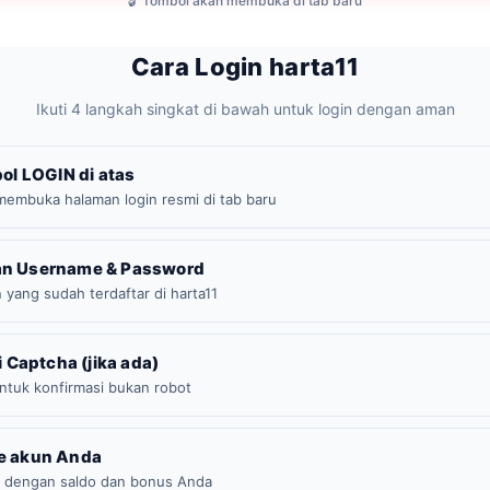
🔓 Tombol akan membuka di tab baru
Cara Login harta11
Ikuti 4 langkah singkat di bawah untuk login dengan aman
bol LOGIN di atas
embuka halaman login resmi di tab baru
an Username & Password
yang sudah terdaftar di harta11
i Captcha (jika ada)
untuk konfirmasi bukan robot
e akun Anda
n dengan saldo dan bonus Anda